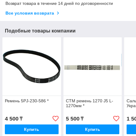
Возврат товара в течение 14 дней по договоренности
Все условия возврата
Подобные товары компании
Ремень 5PJ-230-586 *
СТМ ремень 1270 J5 L-
Саль
1270мм *
Укр
4 500
5 500
1 5
₸
₸
Купить
Купить