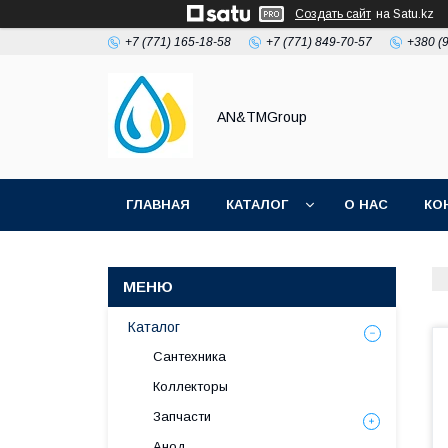
Создать сайт
на Satu.kz
+7 (771) 165-18-58
+7 (771) 849-70-57
+380 (
AN&TMGroup
ГЛАВНАЯ
КАТАЛОГ
О НАС
КО
Каталог
Сантехника
Коллекторы
Запчасти
Анод