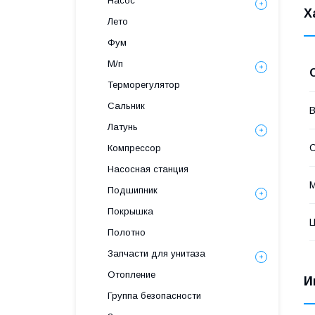
Насос
Х
Лето
Фум
М/п
Терморегулятор
Сальник
В
Латунь
С
Компрессор
Насосная станция
Подшипник
Покрышка
Полотно
Запчасти для унитаза
Отопление
И
Группа безопасности