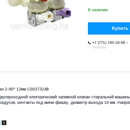
В наличии
Купить
+7 (771) 165-18-58
Любовь
эн 2-90° 12мм C00373248
вухпроходной электрический заливной клапан стиральной машины Ar
радусов, контакты под мини-фишку, диаметр выхода 10 мм. Напря