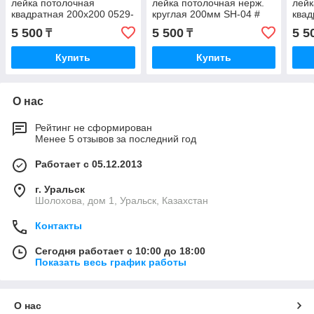
лейка потолочная
лейка потолочная нерж.
лейк
квадратная 200х200 0529-
круглая 200мм SH-04 #
квад
8 AN&TMGroup
MIXXUS
004 
5 500
5 500
5 5
₸
₸
Купить
Купить
О нас
Рейтинг не сформирован
Менее 5 отзывов за последний год
Работает с 05.12.2013
г. Уральск
Шолохова, дом 1, Уральск, Казахстан
Контакты
Сегодня работает с 10:00 до 18:00
Показать весь график работы
О нас