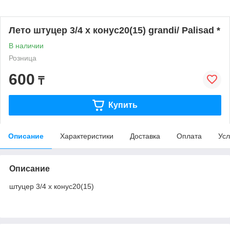
Лето штуцер 3/4 х конус20(15) grandi/ Palisad *
В наличии
Розница
600
₸
Купить
Описание
Характеристики
Доставка
Оплата
Усл
Описание
штуцер 3/4 х конус20(15)