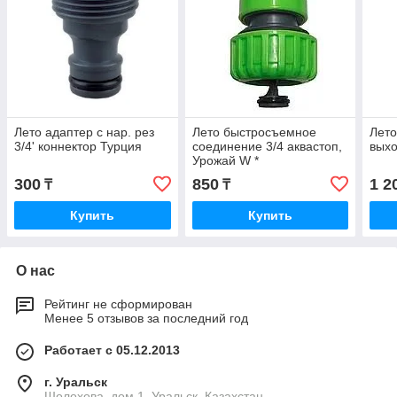
Лето адаптер с нар. рез
Лето быстросъемное
Лето
3/4' коннектор Турция
соединение 3/4 аквастоп,
выхо
Урожай W *
300
850
1 2
₸
₸
Купить
Купить
О нас
Рейтинг не сформирован
Менее 5 отзывов за последний год
Работает с 05.12.2013
г. Уральск
Шолохова, дом 1, Уральск, Казахстан