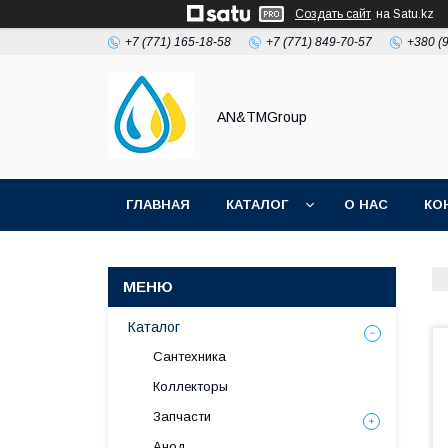
Создать сайт
на Satu.kz
+7 (771) 165-18-58
+7 (771) 849-70-57
+380 (
AN&TMGroup
ГЛАВНАЯ
КАТАЛОГ
О НАС
КО
Каталог
Сантехника
Коллекторы
Запчасти
Анод