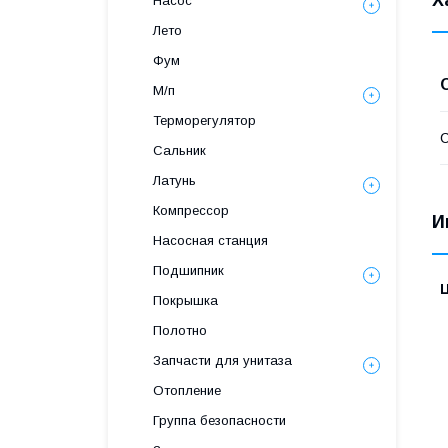
Х
Насос
Лето
Фум
М/п
Терморегулятор
С
Сальник
Латунь
Компрессор
И
Насосная станция
Подшипник
Покрышка
Полотно
Запчасти для унитаза
Отопление
Группа безопасности