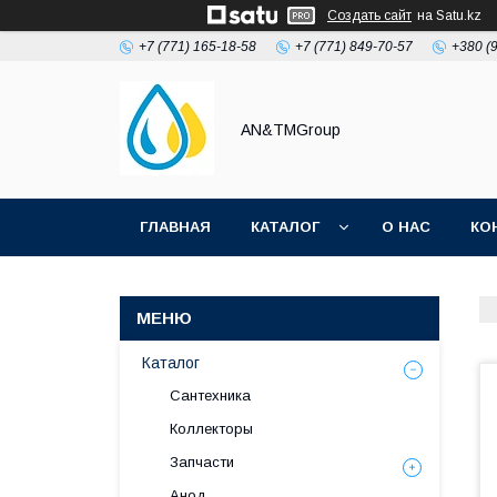
Создать сайт
на Satu.kz
+7 (771) 165-18-58
+7 (771) 849-70-57
+380 (
AN&TMGroup
ГЛАВНАЯ
КАТАЛОГ
О НАС
КО
Каталог
Сантехника
Коллекторы
Запчасти
Анод