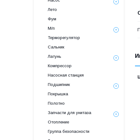
Насос
Лето
Фум
М/п
П
Терморегулятор
Сальник
И
Латунь
Компрессор
Насосная станция
Подшипник
Покрышка
Полотно
Запчасти для унитаза
Отопление
Группа безопасности