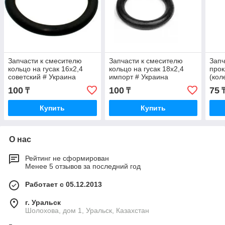
Запчасти к смесителю
Запчасти к смесителю
Запч
кольцо на гусак 16х2,4
кольцо на гусак 18х2,4
прок
советский # Украина
импорт # Украина
(кол
100
100
75
₸
₸
Купить
Купить
О нас
Рейтинг не сформирован
Менее 5 отзывов за последний год
Работает с 05.12.2013
г. Уральск
Шолохова, дом 1, Уральск, Казахстан