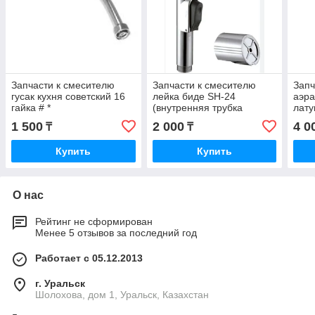
Запчасти к смесителю
Запчасти к смесителю
Запч
гусак кухня советский 16
лейка биде SH-24
аэра
гайка # *
(внутренняя трубка
лату
латунь) Zerix
1080
1 500
2 000
4 0
₸
₸
Купить
Купить
О нас
Рейтинг не сформирован
Менее 5 отзывов за последний год
Работает с 05.12.2013
г. Уральск
Шолохова, дом 1, Уральск, Казахстан