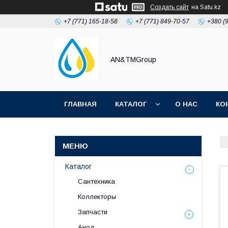
Создать сайт
на Satu.kz
+7 (771) 165-18-58
+7 (771) 849-70-57
+380 (
AN&TMGroup
ГЛАВНАЯ
КАТАЛОГ
О НАС
КО
Каталог
Сантехника
Коллекторы
Запчасти
Анод