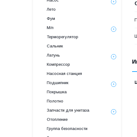
Насос
Лето
Фум
П
М/п
Терморегулятор
Сальник
Латунь
И
Компрессор
Насосная станция
Подшипник
Покрышка
Полотно
Запчасти для унитаза
Отопление
Группа безопасности