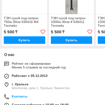
ТЭН сухой под патрон
ТЭН сухой под патрон
ТЭН 
750w-30см 636416 М4
1000w-30см # 636411
120
Тermeks
Тermeks
Тer
5 500
5 500
5 5
₸
₸
Купить
Купить
О нас
Рейтинг не сформирован
Менее 5 отзывов за последний год
Работает с 05.12.2013
г. Уральск
Шолохова, дом 1, Уральск, Казахстан
Контакты
Сегодня работает с 10:00 до 18:00