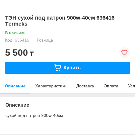
ТЭН сухой под патрон 900w-40см 636416
Тermeks
В наличии
Код: 636416
Розница
5 500
₸
Купить
Описание
Характеристики
Доставка
Оплата
Усл
Описание
сухой под патрон 900w-40см