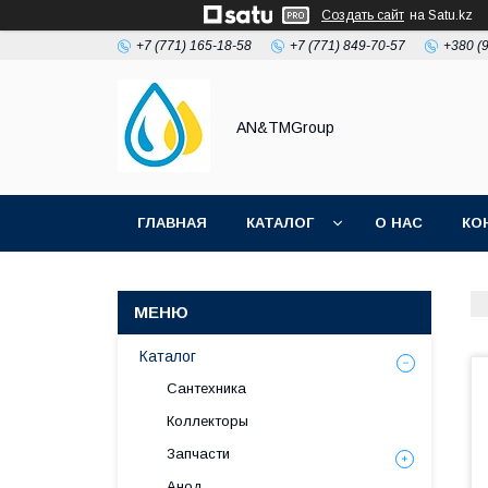
Создать сайт
на Satu.kz
+7 (771) 165-18-58
+7 (771) 849-70-57
+380 (
AN&TMGroup
ГЛАВНАЯ
КАТАЛОГ
О НАС
КО
Каталог
Сантехника
Коллекторы
Запчасти
Анод