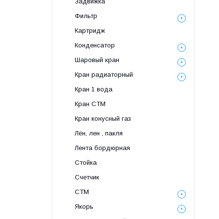
Задвижка
Фильтр
Картридж
Конденсатор
Шаровый кран
Кран радиаторный
Кран 1 вода
Кран СТМ
Кран конусный газ
Лён, лен , пакля
Лента бордюрная
Стойка
Счетчик
СТМ
Якорь