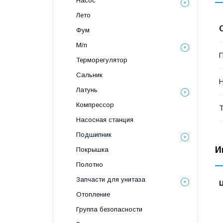
Насос
Лето
Фум
М/п
П
Терморегулятор
Сальник
Н
Латунь
Компрессор
Т
Насосная станция
Подшипник
И
Покрышка
Полотно
Запчасти для унитаза
Отопление
Группа безопасности