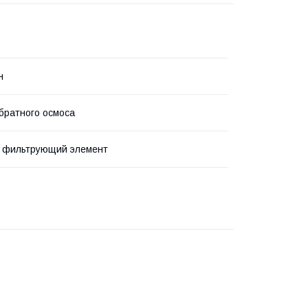
н
братного осмоса
 фильтрующий элемент