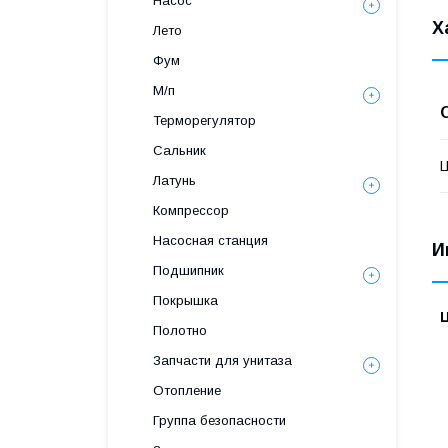
Насос
Х
Лето
Фум
М/п
Терморегулятор
Сальник
Латунь
Компрессор
Насосная станция
И
Подшипник
Покрышка
Полотно
Запчасти для унитаза
Отопление
Группа безопасности