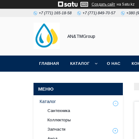
Создать сайт
на Satu.kz
+7 (771) 165-18-58
+7 (771) 849-70-57
+380 (
AN&TMGroup
ГЛАВНАЯ
КАТАЛОГ
О НАС
КО
Каталог
Сантехника
Коллекторы
Запчасти
Анод