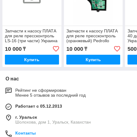
Запчасти к насосу ПЛАТА
Запчасти к насосу ПЛАТА
Запч
для реле прессконтроль
для реле прессконтроль
40 д
LS-16 (три части) Украина
(оранжевый) Pedrollo
Укр
DSK-9 Украина
10 000
10 000
500
₸
₸
Купить
Купить
О нас
Рейтинг не сформирован
Менее 5 отзывов за последний год
Работает с 05.12.2013
г. Уральск
Шолохова, дом 1, Уральск, Казахстан
Контакты