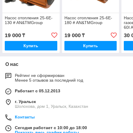
Насос отопления 25-6E-
Насос отопления 25-6E-
Насо
130 # AN&TMGroup
180 # AN&TMGroup
газо
60I
19 000
19 000
30 
₸
₸
Купить
Купить
О нас
Рейтинг не сформирован
Менее 5 отзывов за последний год
Работает с 05.12.2013
г. Уральск
Шолохова, дом 1, Уральск, Казахстан
Контакты
Сегодня работает с 10:00 до 18:00
Показать весь график работы