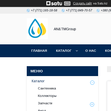
Создать сайт
на Satu.kz
+7 (771) 165-18-58
+7 (771) 849-70-57
+380 (
AN&TMGroup
ГЛАВНАЯ
КАТАЛОГ
О НАС
КО
Каталог
Сантехника
Коллекторы
Запчасти
Анод