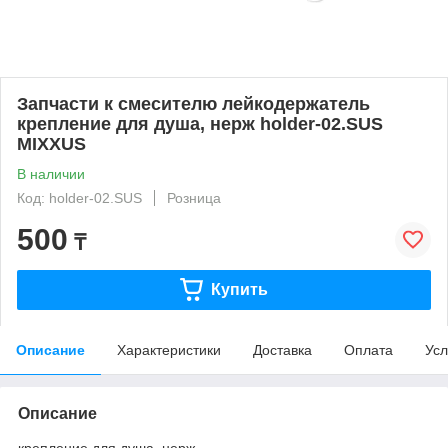
Запчасти к смесителю лейкодержатель
крепление для душа, нерж holder-02.SUS
MIXXUS
В наличии
Код: holder-02.SUS
Розница
500
₸
Купить
Описание
Характеристики
Доставка
Оплата
Усл
Описание
крепление для душа, нерж