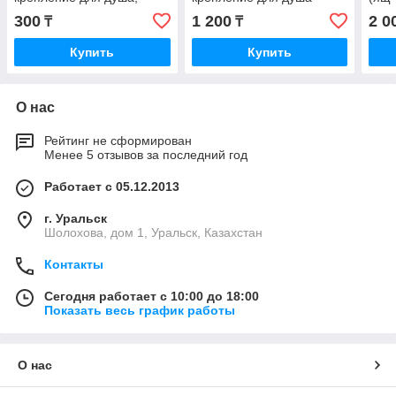
белое 01W Zerix
DC9038 *
300
1 200
2 0
₸
₸
Купить
Купить
О нас
Рейтинг не сформирован
Менее 5 отзывов за последний год
Работает с 05.12.2013
г. Уральск
Шолохова, дом 1, Уральск, Казахстан
Контакты
Сегодня работает с 10:00 до 18:00
Показать весь график работы
О нас