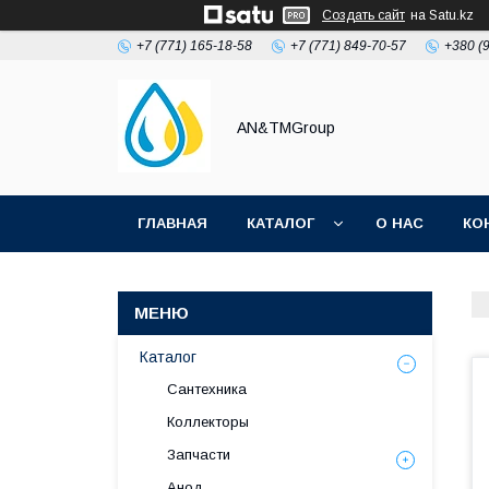
Создать сайт
на Satu.kz
+7 (771) 165-18-58
+7 (771) 849-70-57
+380 (
AN&TMGroup
ГЛАВНАЯ
КАТАЛОГ
О НАС
КО
Каталог
Сантехника
Коллекторы
Запчасти
Анод