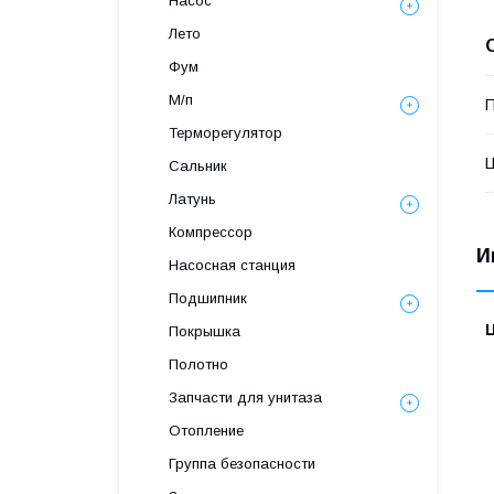
Насос
Лето
Фум
М/п
П
Терморегулятор
Сальник
Латунь
Компрессор
И
Насосная станция
Подшипник
Покрышка
Полотно
Запчасти для унитаза
Отопление
Группа безопасности