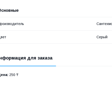
Основные
роизводитель
Сантехм
Цвет
Серый
нформация для заказа
Цена:
250 ₸