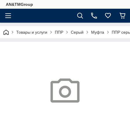
AN&TMGroup
Товары и услуги
ППР
Серый
Муфта
ППР серы