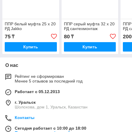
ППР белый муфта 25 х 20
ППР серый муфта 32 х 20
ППР 
РД Jakko
РД сантехмонтаж
РД с
75
80
200
₸
₸
Купить
Купить
О нас
Рейтинг не сформирован
Менее 5 отзывов за последний год
Работает с 05.12.2013
г. Уральск
Шолохова, дом 1, Уральск, Казахстан
Контакты
Сегодня работает с 10:00 до 18:00