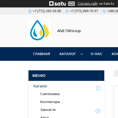
Создать сайт
на Satu.kz
+7 (771) 165-18-58
+7 (771) 849-70-57
+380 (
AN&TMGroup
ГЛАВНАЯ
КАТАЛОГ
О НАС
КО
Каталог
Сантехника
Коллекторы
Запчасти
Анод