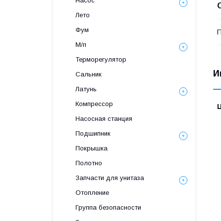
Насос
Лето
Фум
П
М/п
Терморегулятор
И
Сальник
Латунь
Компрессор
Насосная станция
Подшипник
Покрышка
Полотно
Запчасти для унитаза
Отопление
Группа безопасности