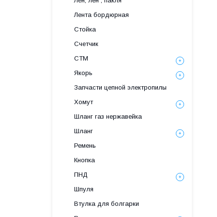
Лён, лен , пакля
Лента бордюрная
Стойка
Счетчик
СТМ
Якорь
Запчасти цепной электропилы
Хомут
Шланг газ нержавейка
Шланг
Ремень
Кнопка
ПНД
Шпуля
Втулка для болгарки