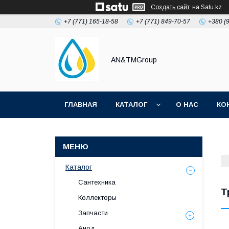
Создать сайт
на Satu.kz
+7 (771) 165-18-58
+7 (771) 849-70-57
+380 (
AN&TMGroup
ГЛАВНАЯ
КАТАЛОГ
О НАС
КО
Каталог
Сантехника
Т
Коллекторы
Запчасти
Анод