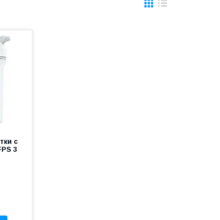
тки с
FPS 3