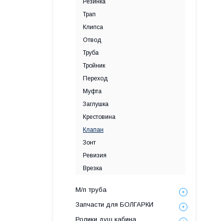
Резинка
Трап
Клипса
Отвод
Труба
Тройник
Переход
Муфта
Заглушка
Крестовина
Клапан
Зонт
Ревизия
Врезка
М/п труба
Запчасти для БОЛГАРКИ
Ролики душ кабина