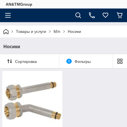
AN&TMGroup
Товары и услуги
М/п
Носики
Носики
Сортировка
0
Фильтры