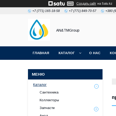
Создать сайт
на Satu.kz
+7 (771) 165-18-58
+7 (771) 849-70-57
+380 (
AN&TMGroup
ГЛАВНАЯ
КАТАЛОГ
О НАС
КО
Каталог
Сантехника
п
Коллекторы
Запчасти
Анод