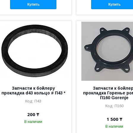
Купить
Купить
Запчасти к бойлеру
Запчасти к бойле
прокладка d43 кольцо # П43 *
прокладка Горенье р
П160 Gorenje
П43
П160
200 ₸
1 500 ₸
В наличии
В наличии