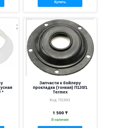
Купить
ру
Запчасти к бойлеру
нусная
прокладка (тонкая) П130/1
 *
Termex
П130/1
1 500 ₸
В наличии