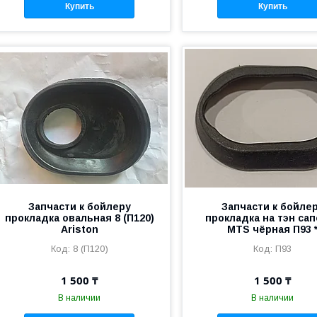
Купить
Купить
Запчасти к бойлеру
Запчасти к бойле
прокладка овальная 8 (П120)
прокладка на тэн са
Ariston
MTS чёрная П93 
8 (П120)
П93
1 500 ₸
1 500 ₸
В наличии
В наличии