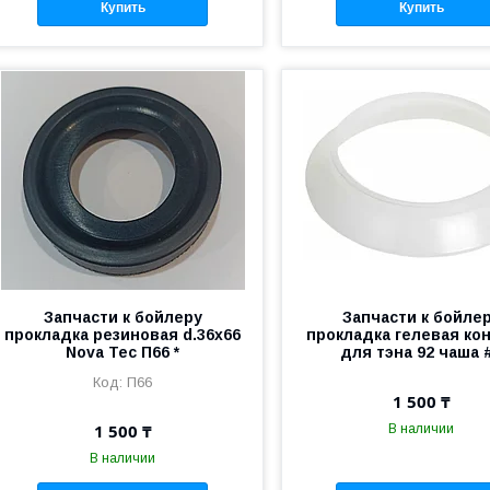
Купить
Купить
Запчасти к бойлеру
Запчасти к бойле
прокладка резиновая d.36х66
прокладка гелевая ко
Nova Tec П66 *
для тэна 92 чаша #
П66
1 500 ₸
1 500 ₸
В наличии
В наличии