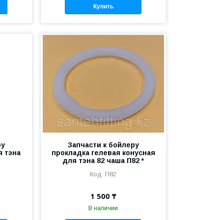
Купить
ру
Запчасти к бойлеру
я тэна
прокладка гелевая конусная
для тэна 82 чаша П82 *
П82
1 500 ₸
В наличии