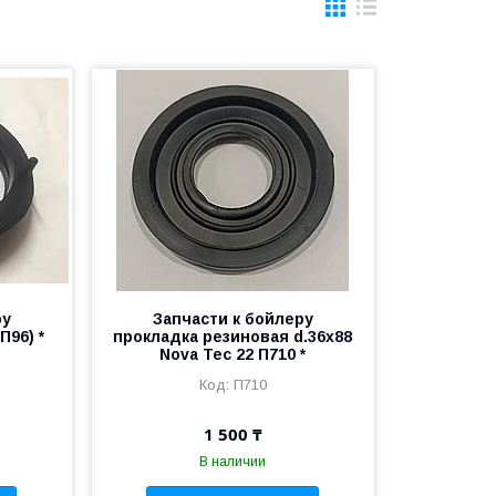
ру
Запчасти к бойлеру
П96) *
прокладка резиновая d.36х88
Nova Tec 22 П710 *
П710
1 500 ₸
В наличии