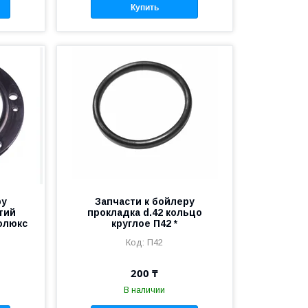
Купить
ру
Запчасти к бойлеру
тий
прокладка d.42 кольцо
олюкс
круглое П42 *
П42
200 ₸
В наличии