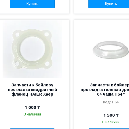
Купить
Купить
Запчасти к бойлеру
Запчасти к бойле
прокладка квадратный
прокладка гелевая дл
фланец HAIER Хаер
64 чаша П64 *
П64
1 000 ₸
1 500 ₸
В наличии
В наличии