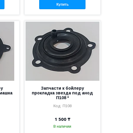
Купить
ру
Запчасти к бойлеру
омашка
прокладка звезда под анод
П108 *
П108
1 500 ₸
В наличии