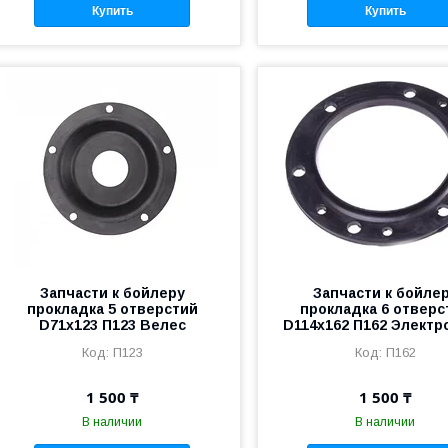
Купить
Купить
Запчасти к бойлеру
Запчасти к бойле
прокладка 5 отверстий
прокладка 6 отверс
D71x123 П123 Велес
D114x162 П162 Электр
П123
П162
1 500 ₸
1 500 ₸
В наличии
В наличии