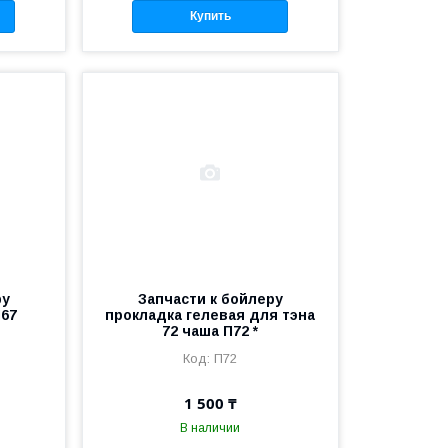
Купить
ру
Запчасти к бойлеру
П67
прокладка гелевая для тэна
72 чаша П72 *
П72
1 500 ₸
В наличии