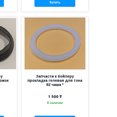
Купить
ру
Запчасти к бойлеру
пожок
прокладка гелевая для тэна
*
82 чаша *
1 500 ₸
В наличии