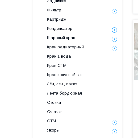
Задвижка
Фильтр
Картридж
Конденсатор
Шаровый кран
Кран радиаторный
Кран 1 вода
Кран СТМ
Кран конусный газ
Лён, лен , пакля
Лента бордюрная
Стойка
Счетчик
СТМ
Якорь