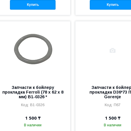
Купить
Купить
Запчасти к бойлеру
Запчасти к бойле
прокладка Ferroli (78 x 62 x 8
прокладка D36*73 
мм) B1-0326 *
Gorenje
B1-0326
П67
1 500 ₸
1 500 ₸
В наличии
В наличии