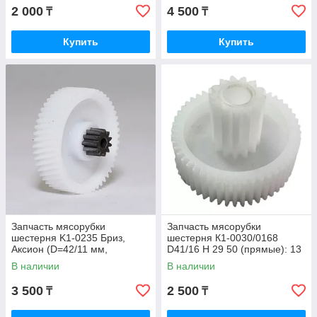
2 000
4 500
₸
₸
Купить
Купить
Запчасть мясорубки
Запчасть мясорубки
шестерня K1-0235 Бриз,
шестерня К1-0030/0168
Аксион (D=42/11 мм,
D41/16 H 29 50 (прямые): 13
H=25/11.5 мм, 50/11 зубов),
(прямые) # Белвар
В наличии
В наличии
металл/пластик # *
3 500
2 500
₸
₸