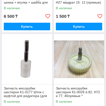
шнека + втулка + шайба для
H27 квадрат 15: 12 (прямые)
мясорубки Kenwood -
# BOSCH
В наличии
В наличии
KW715989 # *
6 500
1 500
₸
₸
Купить
Купить
Запчасть мясорубки
Запчасть мясорубки
шестерня K1-0177 Шток с
шестерня К1-0028 d.82, H72
муфтой для редуктора (для
и 77, 46прямые *
0033 и 0039) Philips
В наличии
В наличии