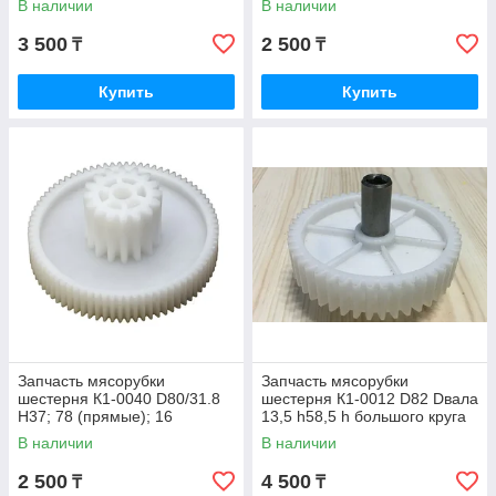
В наличии
В наличии
3 500
2 500
₸
₸
Купить
Купить
Запчасть мясорубки
Запчасть мясорубки
шестерня К1-0040 D80/31.8
шестерня К1-0012 D82 Dвала
H37; 78 (прямые); 16
13,5 h58,5 h большого круга
(прямые) # Rainberg
18,5/ 46зуб. (прямые) Ротор/
В наличии
В наличии
#
2 500
4 500
₸
₸