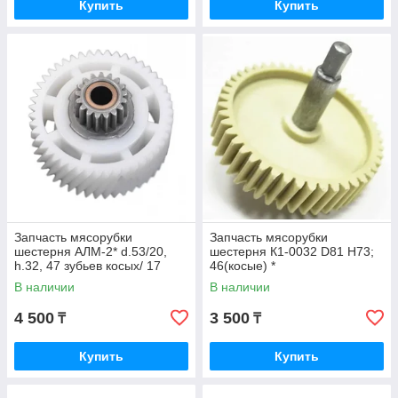
Купить
Купить
Запчасть мясорубки
Запчасть мясорубки
шестерня АЛМ-2* d.53/20,
шестерня К1-0032 D81 H73;
h.32, 47 зубьев косых/ 17
46(косые) *
ровных ENDEVER MG-47, #
В наличии
В наличии
Bene
4 500
3 500
₸
₸
Купить
Купить