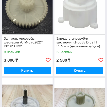
Запчасть мясорубки
Запчасть мясорубки
шестерня АЛМ-5 (0262)*
шестерня К1-0035 D 59 H
D81/29 H32
55.5 мм (держатель тубуса)
45(прямые),15(прямые)
Zelmer
В наличии
В наличии
Redmond *
3 000
2 500
₸
₸
Купить
Купить