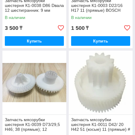
Запчасть мясорубки
Запчасть мясорубки
шестерня К1-0038 D86 Dвала
шестерня К1-0003 D22/16
12 шестигранник: 9 мм
H17 11 (прямые) BOSCH
(длина 15 мм); H72; 56
В наличии
В наличии
(прямые) # Elbee
3 500
1 500
₸
₸
Купить
Купить
Запчасть мясорубки
Запчасть мясорубки
шестерня К1-0039 D73/29,5
шестерня К1-0011 D42/ 20
H46; 38 (прямые); 12
H42 51 (косые) 11 (прямые) #
(внутренние) Philips
Moulinex