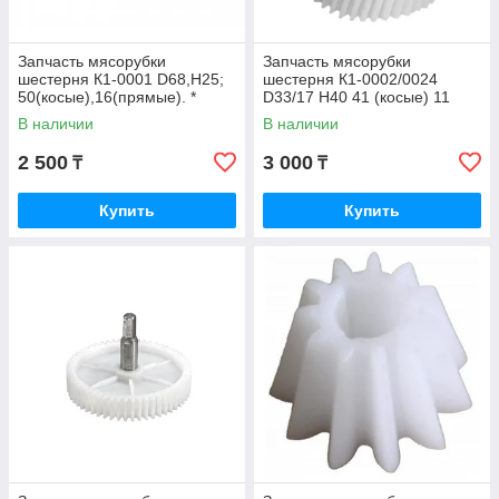
Запчасть мясорубки
Запчасть мясорубки
шестерня К1-0001 D68,H25;
шестерня К1-0002/0024
50(косые),16(прямые). *
D33/17 H40 41 (косые) 11
(прямые) # Moulinex
В наличии
В наличии
2 500
3 000
₸
₸
Купить
Купить