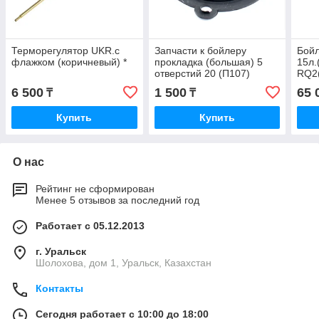
Терморегулятор UKR.с
Запчасти к бойлеру
Бойл
флажком (коричневый) *
прокладка (большая) 5
15л.
отверстий 20 (П107)
RQ2(
Ariston
6 500
1 500
65 
₸
₸
Купить
Купить
О нас
Рейтинг не сформирован
Менее 5 отзывов за последний год
Работает с 05.12.2013
г. Уральск
Шолохова, дом 1, Уральск, Казахстан
Контакты
Сегодня работает с 10:00 до 18:00